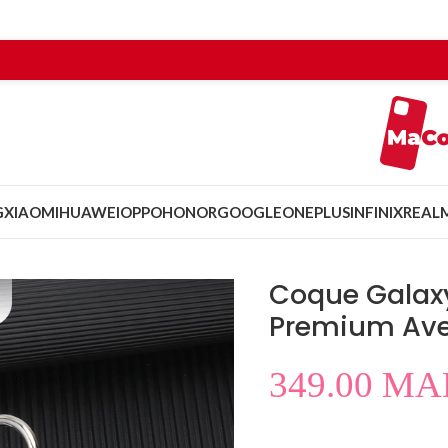
G
XIAOMI
HUAWEI
OPPO
HONOR
GOOGLE
ONEPLUS
INFINIX
REAL
Coque Galaxy
Premium Av
349.00
MA