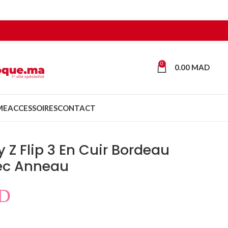
0
0.00
MAD
ME
ACCESSOIRES
CONTACT
 Z Flip 3 En Cuir Bordeau
ec Anneau
D