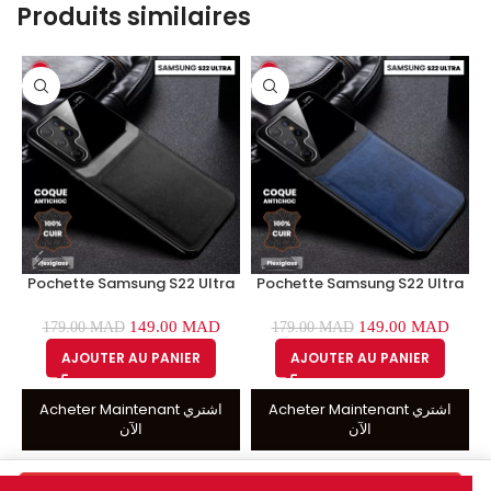
Produits similaires
Pochette Samsung S22 Ultra
Pochette Samsung S22 Ultra
Etui Cuir Noir & Plexiglass
Etui Cuir Bleu & Plexiglass
Coque Antichoc
Coque Antichoc
149.00
MAD
149.00
MAD
179.00
MAD
179.00
MAD
AJOUTER AU PANIER
AJOUTER AU PANIER
Acheter Maintenant اشتري
Acheter Maintenant اشتري
الآن
الآن